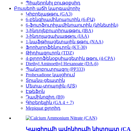
Պիպերոնիլ բութօքսիդ
Բույսերի աճի կարգավորիչ
Կիբրելաթթու (GA3)
6-բենզիլամինոպուրին (6-ԲԱ)
6-ֆուրֆուրիլամինոպուրին (կինետին)
3-ինդոլեբուտիրաթթու (IBA)
3-ինդոլացախաթթու (IAA)
1-նաֆթիլացետային թթու (NAA)
Ֆորխլորֆենուրոն (KT-30)
Թիդիազուրոն (TDZ)
4-քլորոֆենօքսիացետիկ թթու (4-CPA)
Diethyl Aminoethyl Hexanoate (DA-6)
Պակլոբուտրազոլ (PP333)
Prohexadione կալցիում
Տրանս-ցեատին
Մետա-տոպոլին (ՄՏ)
Էթեֆոն
Դամինոզիդ (B9)
Գիբերելլին (GA 4 + 7)
Mepiquat քլորիդ
Կալցիումի ամոնիումի նիտրատ (CA