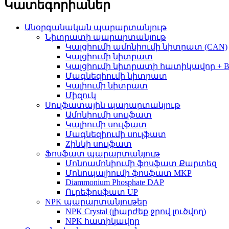
Կատեգորիաներ
Անօրգանական պարարտանյութ
Նիտրատի պարարտանյութ
Կալցիումի ամոնիումի նիտրատ (CAN)
Կալցիումի նիտրատ
Կալցիումի նիտրատի հատիկավոր + 
Մագնեզիումի նիտրատ
Կալիումի նիտրատ
Միզուկ
Սուլֆատային պարարտանյութ
Ամոնիումի սուլֆատ
Կալիումի սուլֆատ
Մագնեզիումի սուլֆատ
Zինկի սուլֆատ
Ֆոսֆատ պարարտանյութ
Մոնոամոնիումի ֆոսֆատ Քարտեզ
Մոնոպալիումի ֆոսֆատ MKP
Diammonium Phosphate DAP
Ուրեֆոսֆատ UP
NPK պարարտանյութեր
NPK Crystal (լիարժեք ջրով լուծվող)
NPK հատիկավոր