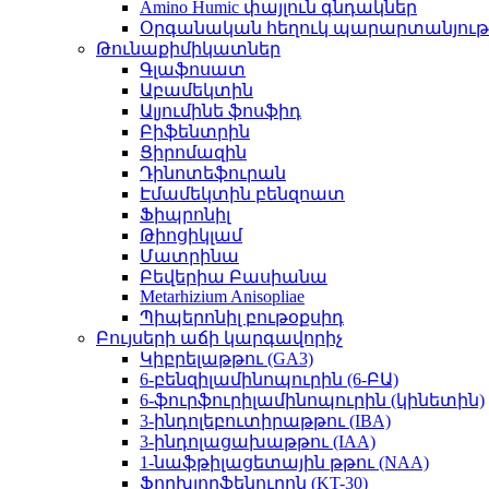
Amino Humic փայլուն գնդակներ
Օրգանական հեղուկ պարարտանյութ
Թունաքիմիկատներ
Գլաֆոսատ
Աբամեկտին
Ալյումինե ֆոսֆիդ
Բիֆենտրին
Ցիրոմազին
Դինոտեֆուրան
Էմամեկտին բենզոատ
Ֆիպրոնիլ
Թիոցիկլամ
Մատրինա
Բեվերիա Բասիանա
Metarhizium Anisopliae
Պիպերոնիլ բութօքսիդ
Բույսերի աճի կարգավորիչ
Կիբրելաթթու (GA3)
6-բենզիլամինոպուրին (6-ԲԱ)
6-ֆուրֆուրիլամինոպուրին (կինետին)
3-ինդոլեբուտիրաթթու (IBA)
3-ինդոլացախաթթու (IAA)
1-նաֆթիլացետային թթու (NAA)
Ֆորխլորֆենուրոն (KT-30)