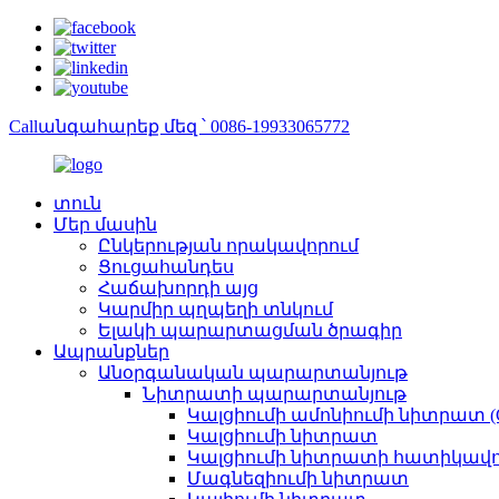
Callանգահարեք մեզ ՝ 0086-19933065772
տուն
Մեր մասին
Ընկերության որակավորում
Ցուցահանդես
Հաճախորդի այց
Կարմիր պղպեղի տնկում
Ելակի պարարտացման ծրագիր
Ապրանքներ
Անօրգանական պարարտանյութ
Նիտրատի պարարտանյութ
Կալցիումի ամոնիումի նիտրատ (
Կալցիումի նիտրատ
Կալցիումի նիտրատի հատիկավոր
Մագնեզիումի նիտրատ