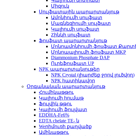
Կալիումի նիտրատ
Միզուկ
Սուլֆատային պարարտանյութ
Ամոնիումի սուլֆատ
Մագնեզիումի սուլֆատ
Կալիումի սուլֆատ
Zինկի սուլֆատ
Ֆոսֆատ պարարտանյութ
Մոնոամոնիումի ֆոսֆատ Քարտ
Մոնոպալիումի ֆոսֆատ MKP
Diammonium Phosphate DAP
Ուրեֆոսֆատ UP
NPK պարարտանյութեր
NPK Crystal (լիարժեք ջրով լուծվող)
NPK հատիկավոր
Օրգանական պարարտանյութ
Հումիկաթթու
Կալիումի հումաթ
Ֆուլվիկ թթու
Կալիումի ֆուլվատ
EDDHA-Fe6%
EDTA chelate TE- ն
Weրիմուռի քաղվածք
Ամինաթթու