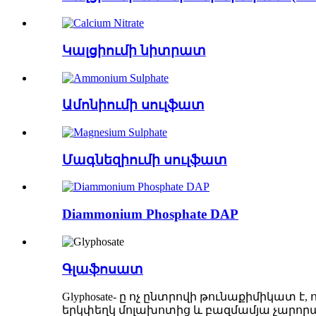
Կալցիումի նիտրատ
Ամոնիումի սուլֆատ
Մագնեզիումի սուլֆատ
Diammonium Phosphate DAP
Գլաֆոսատ
Glyphosate- ը ոչ ընտրովի թունաքիմիկատ է
երկփեղկ մոլախոտից և բազմամյա չարորակ