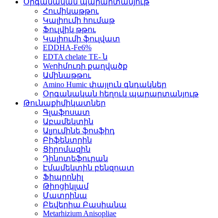
Օրգանական պարարտանյութ
Հումիկաթթու
Կալիումի հումաթ
Ֆուլվիկ թթու
Կալիումի ֆուլվատ
EDDHA-Fe6%
EDTA chelate TE- ն
Weրիմուռի քաղվածք
Ամինաթթու
Amino Humic փայլուն գնդակներ
Օրգանական հեղուկ պարարտանյութ
Թունաքիմիկատներ
Գլաֆոսատ
Աբամեկտին
Ալյումինե ֆոսֆիդ
Բիֆենտրին
Ցիրոմազին
Դինոտեֆուրան
Էմամեկտին բենզոատ
Ֆիպրոնիլ
Թիոցիկլամ
Մատրինա
Բեվերիա Բասիանա
Metarhizium Anisopliae