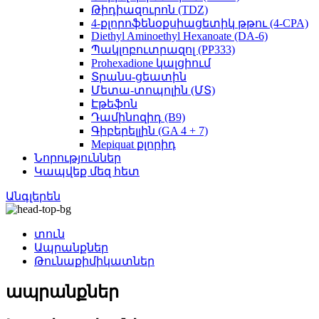
Թիդիազուրոն (TDZ)
4-քլորոֆենօքսիացետիկ թթու (4-CPA)
Diethyl Aminoethyl Hexanoate (DA-6)
Պակլոբուտրազոլ (PP333)
Prohexadione կալցիում
Տրանս-ցեատին
Մետա-տոպոլին (ՄՏ)
Էթեֆոն
Դամինոզիդ (B9)
Գիբերելլին (GA 4 + 7)
Mepiquat քլորիդ
Նորություններ
Կապվեք մեզ հետ
Անգլերեն
տուն
Ապրանքներ
Թունաքիմիկատներ
ապրանքներ