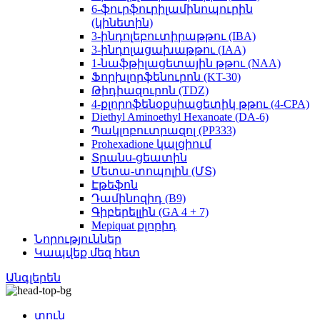
6-ֆուրֆուրիլամինոպուրին
(կինետին)
3-ինդոլեբուտիրաթթու (IBA)
3-ինդոլացախաթթու (IAA)
1-նաֆթիլացետային թթու (NAA)
Ֆորխլորֆենուրոն (KT-30)
Թիդիազուրոն (TDZ)
4-քլորոֆենօքսիացետիկ թթու (4-CPA)
Diethyl Aminoethyl Hexanoate (DA-6)
Պակլոբուտրազոլ (PP333)
Prohexadione կալցիում
Տրանս-ցեատին
Մետա-տոպոլին (ՄՏ)
Էթեֆոն
Դամինոզիդ (B9)
Գիբերելլին (GA 4 + 7)
Mepiquat քլորիդ
Նորություններ
Կապվեք մեզ հետ
Անգլերեն
տուն