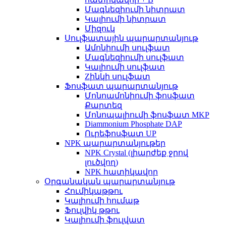
Մագնեզիումի նիտրատ
Կալիումի նիտրատ
Միզուկ
Սուլֆատային պարարտանյութ
Ամոնիումի սուլֆատ
Մագնեզիումի սուլֆատ
Կալիումի սուլֆատ
Zինկի սուլֆատ
Ֆոսֆատ պարարտանյութ
Մոնոամոնիումի ֆոսֆատ
Քարտեզ
Մոնոպալիումի ֆոսֆատ MKP
Diammonium Phosphate DAP
Ուրեֆոսֆատ UP
NPK պարարտանյութեր
NPK Crystal (լիարժեք ջրով
լուծվող)
NPK հատիկավոր
Օրգանական պարարտանյութ
Հումիկաթթու
Կալիումի հումաթ
Ֆուլվիկ թթու
Կալիումի ֆուլվատ