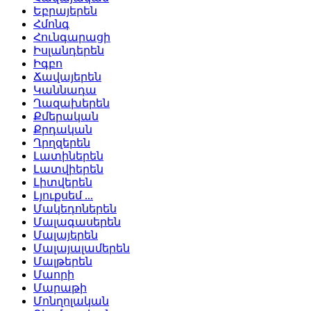
Եբրայերեն
Հմոնգ
Հունգարացի
Իսլանդերեն
Իգբո
Ճավայերեն
Կաննադա
Ղազախերեն
Քմերական
Քրդական
Ղրղզերեն
Լատիներեն
Լատվիերեն
Լիտվերեն
Լյուքսեմ ...
Մակեդոներեն
Մալագասերեն
Մալայերեն
Մալայալամերեն
Մալթերեն
Մաորի
Մարաթի
Մոնղոլական