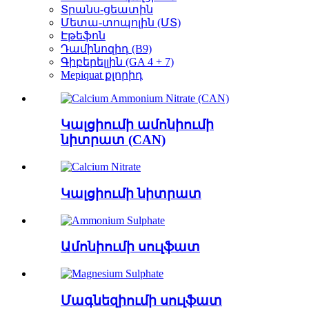
Տրանս-ցեատին
Մետա-տոպոլին (ՄՏ)
Էթեֆոն
Դամինոզիդ (B9)
Գիբերելլին (GA 4 + 7)
Mepiquat քլորիդ
Կալցիումի ամոնիումի
նիտրատ (CAN)
Կալցիումի նիտրատ
Ամոնիումի սուլֆատ
Մագնեզիումի սուլֆատ