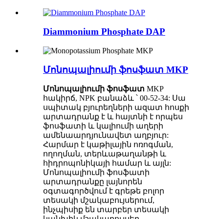
Diammonium Phosphate DAP
Մոնոպալիումի ֆոսֆատ MKP
Մոնոպալիումի ֆոսֆատ
MKP
հակիրճ, NPK բանաձև ՝ 00-52-34: Սա
սպիտակ բյուրեղների ազատ հոսքի
արտադրանք է և հայտնի է որպես
ֆոսֆատի և կալիումի աղերի
ամենաարդյունավետ աղբյուր:
Հարմար է կաթիլային ոռոգման,
ողողման, տերևաթաղանթի և
հիդրոպոնիկայի համար և այլն:
Մոնոպալիումի ֆոսֆատի
արտադրանքը լայնորեն
օգտագործվում է գրեթե բոլոր
տեսակի մշակաբույսերում,
ինչպիսիք են տարբեր տեսակի
կանխիկ մշակաբույսեր,