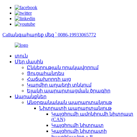
Callանգահարեք մեզ ՝ 0086-19933065772
տուն
Մեր մասին
Ընկերության որակավորում
Ցուցահանդես
Հաճախորդի այց
Կարմիր պղպեղի տնկում
Ելակի պարարտացման ծրագիր
Ապրանքներ
Անօրգանական պարարտանյութ
Նիտրատի պարարտանյութ
Կալցիումի ամոնիումի նիտրատ
(CAN)
Կալցիումի նիտրատ
Կալցիումի նիտրատի
հատիկավոր + B