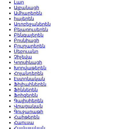
Լաո
Ալբանացի
Ամհարերեն
հայերեն
Ադրբեջաներեն
Բելառուսերեն
Բենգալերեն
Բոսնիացի
Բուլղարերեն
Սեբուանո
Չիչեվա
Կորսիկացի
Խորվաթերեն
Հոլանդերեն
Էստոնական
Ֆիլիպիներեն
Ֆիններեն
Ֆրիզերեն
Գալիսիերեն
Վրացական
Գուջարաթի
Հաիթերեն
Հաուսա
Հավայական