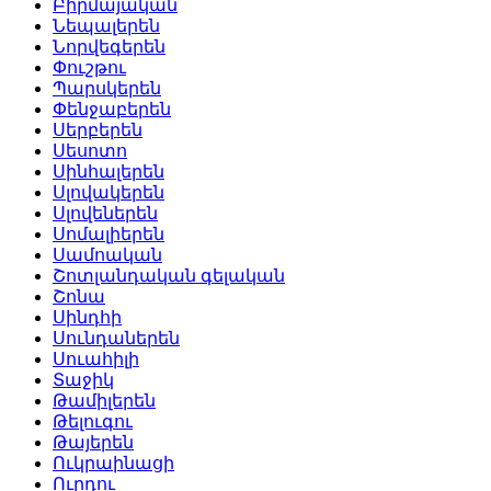
Բիրմայական
Նեպալերեն
Նորվեգերեն
Փուշթու
Պարսկերեն
Փենջաբերեն
Սերբերեն
Սեսոտո
Սինհալերեն
Սլովակերեն
Սլովեներեն
Սոմալիերեն
Սամոական
Շոտլանդական գելական
Շոնա
Սինդհի
Սունդաներեն
Սուահիլի
Տաջիկ
Թամիլերեն
Թելուգու
Թայերեն
Ուկրաինացի
Ուրդու