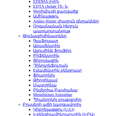
EDDHA-Fe6%
EDTA chelate TE- ն
Weրիմուռի քաղվածք
Ամինաթթու
Amino Humic փայլուն գնդակներ
Օրգանական հեղուկ
պարարտանյութ
Թունաքիմիկատներ
Գլաֆոսատ
Աբամեկտին
Ալյումինե ֆոսֆիդ
Բիֆենտրին
Ցիրոմազին
Դինոտեֆուրան
Էմամեկտին բենզոատ
Ֆիպրոնիլ
Թիոցիկլամ
Մատրինա
Բեվերիա Բասիանա
Metarhizium Anisopliae
Պիպերոնիլ բութօքսիդ
Բույսերի աճի կարգավորիչ
Կիբրելաթթու (GA3)
6-բենզիլամինոպուրին (6-ԲԱ)