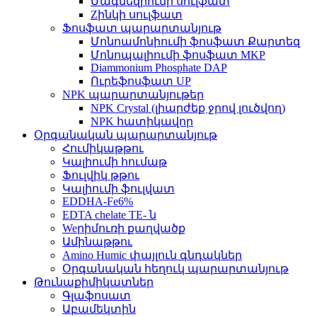
Մագնեզիումի սուլֆատ
Zինկի սուլֆատ
Ֆոսֆատ պարարտանյութ
Մոնոամոնիումի ֆոսֆատ Քարտեզ
Մոնոպալիումի ֆոսֆատ MKP
Diammonium Phosphate DAP
Ուրեֆոսֆատ UP
NPK պարարտանյութեր
NPK Crystal (լիարժեք ջրով լուծվող)
NPK հատիկավոր
Օրգանական պարարտանյութ
Հումիկաթթու
Կալիումի հումաթ
Ֆուլվիկ թթու
Կալիումի ֆուլվատ
EDDHA-Fe6%
EDTA chelate TE- ն
Weրիմուռի քաղվածք
Ամինաթթու
Amino Humic փայլուն գնդակներ
Օրգանական հեղուկ պարարտանյութ
Թունաքիմիկատներ
Գլաֆոսատ
Աբամեկտին