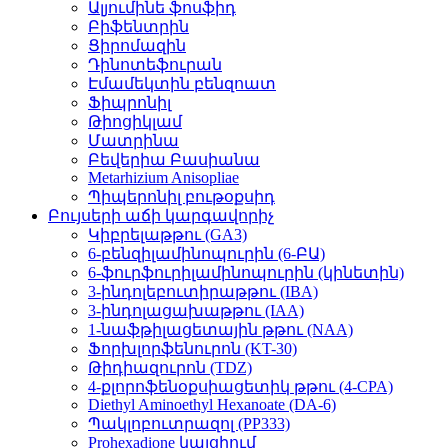
Ալյումինե ֆոսֆիդ
Բիֆենտրին
Ցիրոմազին
Դինոտեֆուրան
Էմամեկտին բենզոատ
Ֆիպրոնիլ
Թիոցիկլամ
Մատրինա
Բեվերիա Բասիանա
Metarhizium Anisopliae
Պիպերոնիլ բութօքսիդ
Բույսերի աճի կարգավորիչ
Կիբրելաթթու (GA3)
6-բենզիլամինոպուրին (6-ԲԱ)
6-ֆուրֆուրիլամինոպուրին (կինետին)
3-ինդոլեբուտիրաթթու (IBA)
3-ինդոլացախաթթու (IAA)
1-նաֆթիլացետային թթու (NAA)
Ֆորխլորֆենուրոն (KT-30)
Թիդիազուրոն (TDZ)
4-քլորոֆենօքսիացետիկ թթու (4-CPA)
Diethyl Aminoethyl Hexanoate (DA-6)
Պակլոբուտրազոլ (PP333)
Prohexadione կալցիում