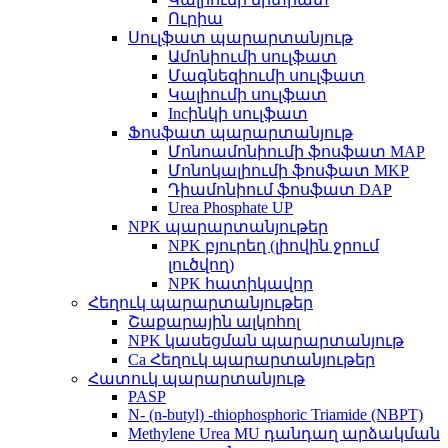
Ուրիա
Սուլֆատ պարարտանյութ
Ամոնիումի սուլֆատ
Մագնեզիումի սուլֆատ
Կալիումի սուլֆատ
Incինկի սուլֆատ
Ֆոսֆատ պարարտանյութ
Մոնոամոնիումի ֆոսֆատ MAP
Մոնոկալիումի ֆոսֆատ MKP
Դիամոնիում ֆոսֆատ DAP
Urea Phosphate UP
NPK պարարտանյութեր
NPK բյուրեղ (լիովին ջրում
լուծվող)
NPK հատիկավոր
Հեղուկ պարարտանյութեր
Շաքարային ալկոհոլ
NPK կասեցման պարարտանյութ
Ca Հեղուկ պարարտանյութեր
Հատուկ պարարտանյութ
PASP
N- (n-butyl) -thiophosphoric Triamide (NBPT)
Methylene Urea MU դանդաղ արձակման