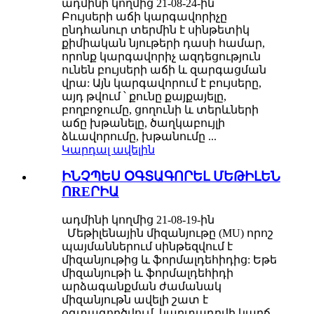
ադմինի կողմից 21-08-24-ին
Բույսերի աճի կարգավորիչը
ընդհանուր տերմին է սինթետիկ
քիմիական նյութերի դասի համար,
որոնք կարգավորիչ ազդեցություն
ունեն բույսերի աճի և զարգացման
վրա: Այն կարգավորում է բույսերը,
այդ թվում ՝ քունը քայքայելը,
բողբոջումը, ցողունի և տերևների
աճը խթանելը, ծաղկաբույլի
ձևավորումը, խթանումը ...
Կարդալ ավելին
ԻՆՉՊԵՍ ՕԳՏԱԳՈՐԵԼ ՄԵԹԻԼԵՆ
ՈREՐԻԱ
ադմինի կողմից 21-08-19-ին
Մեթիլենային միզանյութը (MU) որոշ
պայմաններում սինթեզվում է
միզանյութից և ֆորմալդեհիդից: Եթե ​​
միզանյութի և ֆորմալդեհիդի
արձագանքման ժամանակ
միզանյութն ավելի շատ է
օգտագործվում, կարտադրվի կարճ