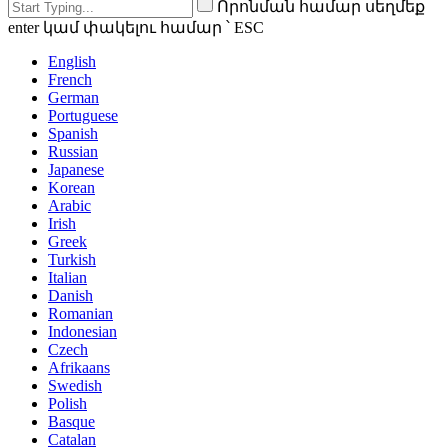
Որոնման համար սեղմեք
enter կամ փակելու համար ՝ ESC
English
French
German
Portuguese
Spanish
Russian
Japanese
Korean
Arabic
Irish
Greek
Turkish
Italian
Danish
Romanian
Indonesian
Czech
Afrikaans
Swedish
Polish
Basque
Catalan