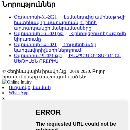
Նորություններ
Օգոստոսի-31-2021
Լեմանդուից ամինաթթվի
հատիկավոր պարարտանյութերի
արտադրանքի մանրամասները
Օգոստոսի 26-2021թթ
3-ինդոլեբուտիրաթթվի
կիրառումը
Օգոստոսի 24-2021
Բույսերի աճի
կարգավորիչների ներդրում
Օգոստոս -192021 թթ
ԻՆՉՊԵՍ ՕԳՏԱԳՈՐԵԼ
ՄԵԹԻԼԵՆ ՈREՐԻԱ
© Հեղինակային իրավունք - 2019-2020. Բոլոր
իրավունքները պաշտպանված են:
Ուղարկել նամակ
WhatsApp
x