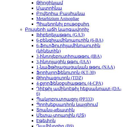
Թիոցիկլամ
Մատրինա
Բովերիա Բասիանա
Metarhizium Anisopliae
Պիպերոնիլ բութօքսիդ
Բույսերի աճի կարգավորիչ
Ibիբերելաթթու (GA3)
6-բենզիլամինոպուրին (6-BA)
6-ֆուրֆուրիլամինոպուրին
(կինետին)
3-ինդոլեբուտիրաթթու (IBA)
3-ինդոլացիկ թթու (IAA)
1-նաֆթիլացացական թթու (NAA)
Ֆորխլորֆենուրոն (KT-30)
Թիդիազուրոն (TDZ)
4-քլորֆենօքսիաթթու (4-CPA)
Դիէթիլ ամինոէթիլ հեքսանոատ (DA-
6)
Պակլոբուտրազոլ (PP333)
Պրոխեքսադիոն կալցիում
Տրանս-atեատին
Մետա-տոպոլին (ՄՏ)
Էթեփոն
Դամինոզիդ (B9)