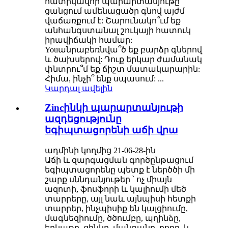
հատիկավոր պարարտանյութը
ցանցում ամենացածր գնով այժմ
վաճառքում է: Շարունակո՞ւմ եք
անհանգստանալ շուկայի հատուկ
իրավիճակի համար:
Youանրաբեռնվա՞ծ եք բարձր գներով
և ծախսերով: Դուք երկար ժամանակ
փնտրու՞մ եք ճիշտ մատակարարին:
Հիմա, ինչի՞ ենք սպասում: ...
Կարդալ ավելին
Zincինկի պարարտանյութի
ազդեցությունը
եգիպտացորենի աճի վրա
ադմինի կողմից 21-06-28-ին
Աճի և զարգացման գործընթացում
եգիպտացորենը պետք է ներծծի մի
շարք սննդանյութեր ՝ ոչ միայն
ազոտի, ֆոսֆորի և կալիումի մեծ
տարրերը, այլ նաև այնպիսի հետքի
տարրեր, ինչպիսիք են կալցիումը,
մագնեզիումը, ծծումբը, պղինձը,
երկաթը, ցինկը, մանգանը, բորը, և