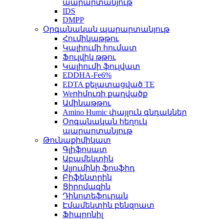
պարարտանյութ
IDS
DMPP
Օրգանական պարարտանյութ
Հումիկաթթու
Կալիումի հումատ
Ֆուլվիկ թթու
Կալիումի ֆուլվատ
EDDHA-Fe6%
EDTA քելատացված TE
Weրիմուռի քաղվածք
Ամինաթթու
Amino Humic փայլուն գնդակներ
Օրգանական հեղուկ
պարարտանյութ
Թունաքիմիկատ
Գլիֆոսատ
Աբամեկտին
Ալյումինի ֆոսֆիդ
Բիֆենտրին
Ցիրոմազին
Դինոտեֆուրան
Էմամեկտին բենզոատ
Ֆիպրոնիլ