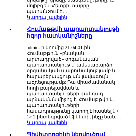
մոլիբդեն: Հետքի տարրը
պահանջում է ...
Կարդալ ավելին
Հումաթթվի պարարտանյութի
հզոր հատկանիշները
admin- ի կողմից 21-04-01-ին
Հումաթթուն «բնական
արտադրված» օրգանական
պարարտանյութ է `ամենաբարձր
օրգանական պարունակությամբ և
հարաբերակցության լավագույն
ազդեցությամբ: Դա միաժամանակ
հողի բարելավման և
պարարտանյութերի դանդաղ
արձակման միջոց է: Հումաթթվի և
պարարտանյութերի
համադրությունը կարող է հասնել 1 +
1> 2 ինտեգրված էֆեկտի, ինչը նաև ...
Կարդալ ավելին
Պիմետրոզինի ներմուծում