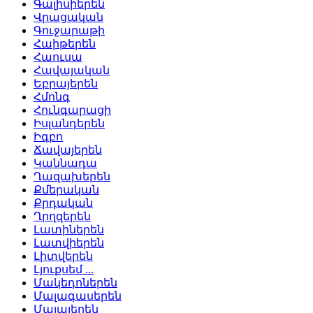
Գալիսիերեն
Վրացական
Գուջարաթի
Հաիթերեն
Հաուսա
Հավայական
Եբրայերեն
Հմոնգ
Հունգարացի
Իսլանդերեն
Իգբո
Ճավայերեն
Կաննադա
Ղազախերեն
Քմերական
Քրդական
Ղրղզերեն
Լատիներեն
Լատվիերեն
Լիտվերեն
Լյուքսեմ ...
Մակեդոներեն
Մալագասերեն
Մալայերեն