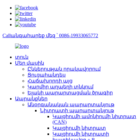
Callանգահարեք մեզ ՝ 0086-19933065772
տուն
Մեր մասին
Ընկերության որակավորում
Ցուցահանդես
Հաճախորդի այց
Կարմիր պղպեղի տնկում
Ելակի պարարտացման ծրագիր
Ապրանքներ
Անօրգանական պարարտանյութ
Նիտրատի պարարտանյութ
Կալցիումի ամոնիումի նիտրատ
(CAN)
Կալցիումի նիտրատ
Կալցիումի նիտրատի
հատիկավոր + B