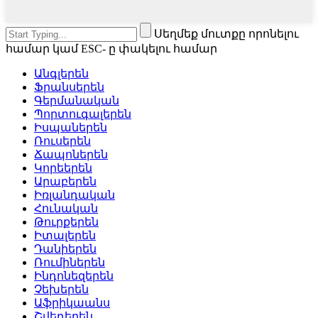
Սեղմեք մուտքը որոնելու
համար կամ ESC- ը փակելու համար
Անգլերեն
Ֆրանսերեն
Գերմանական
Պորտուգալերեն
Իսպաներեն
Ռուսերեն
Ճապոներեն
Կորեերեն
Արաբերեն
Իռլանդական
Հունական
Թուրքերեն
Իտալերեն
Դանիերեն
Ռումիներեն
Ինդոնեզերեն
Չեխերեն
Աֆրիկաանս
Շվեդերեն