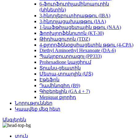
6-ֆուրֆուրիլամինոպուրին
(կինետին)
3-ինդոլեբուտիրաթթու (IBA)
3-ինդոլացախաթթու (IAA)
1-նաֆթիլացետային թթու (NAA)
Ֆորխլորֆենուրոն (KT-30)
Թիդիազուրոն (TDZ)
4-քլորոֆենօքսիացետիկ թթու (4-CPA)
Diethyl Aminoethyl Hexanoate (DA-6)
Պակլոբուտրազոլ (PP333)
Prohexadione կալցիում
Տրանս-ցեատին
Մետա-տոպոլին (ՄՏ)
Էթեֆոն
Դամինոզիդ (B9)
Գիբերելլին (GA 4 + 7)
Mepiquat քլորիդ
Նորություններ
Կապվեք մեզ հետ
Անգլերեն
տուն