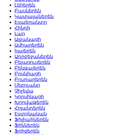
Լեհերեն
Բասկերեն
Կատալաներեն
Էսպերանտո
Հինդի
Լաո
Ալբանացի
Ամհարերեն
հայերեն
Ադրբեջաներեն
Բելառուսերեն
Բենգալերեն
Բոսնիացի
Բուլղարերեն
Սեբուանո
Չիչեվա
Կորսիկացի
Խորվաթերեն
Հոլանդերեն
Էստոնական
Ֆիլիպիներեն
Ֆիններեն
Ֆրիզերեն