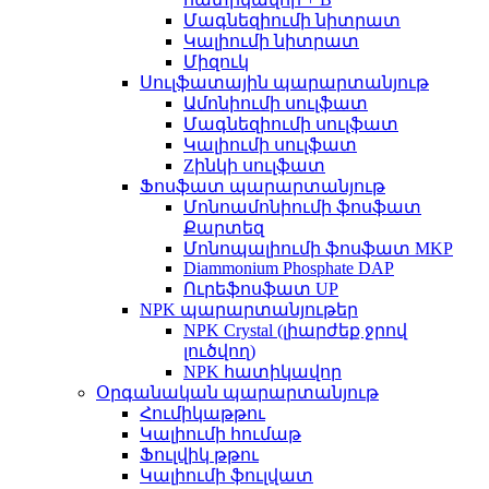
Մագնեզիումի նիտրատ
Կալիումի նիտրատ
Միզուկ
Սուլֆատային պարարտանյութ
Ամոնիումի սուլֆատ
Մագնեզիումի սուլֆատ
Կալիումի սուլֆատ
Zինկի սուլֆատ
Ֆոսֆատ պարարտանյութ
Մոնոամոնիումի ֆոսֆատ
Քարտեզ
Մոնոպալիումի ֆոսֆատ MKP
Diammonium Phosphate DAP
Ուրեֆոսֆատ UP
NPK պարարտանյութեր
NPK Crystal (լիարժեք ջրով
լուծվող)
NPK հատիկավոր
Օրգանական պարարտանյութ
Հումիկաթթու
Կալիումի հումաթ
Ֆուլվիկ թթու
Կալիումի ֆուլվատ