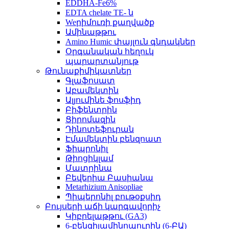
EDDHA-Fe6%
EDTA chelate TE- ն
Weրիմուռի քաղվածք
Ամինաթթու
Amino Humic փայլուն գնդակներ
Օրգանական հեղուկ
պարարտանյութ
Թունաքիմիկատներ
Գլաֆոսատ
Աբամեկտին
Ալյումինե ֆոսֆիդ
Բիֆենտրին
Ցիրոմազին
Դինոտեֆուրան
Էմամեկտին բենզոատ
Ֆիպրոնիլ
Թիոցիկլամ
Մատրինա
Բեվերիա Բասիանա
Metarhizium Anisopliae
Պիպերոնիլ բութօքսիդ
Բույսերի աճի կարգավորիչ
Կիբրելաթթու (GA3)
6-բենզիլամինոպուրին (6-ԲԱ)