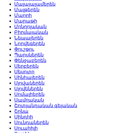
Մալայալամերեն
Մալթերեն
Մաորի
Մարաթի
Մոնղոլական
Բիրմայական
Նեպալերեն
Նորվեգերեն
Փուշթու
Պարսկերեն
Փենջաբերեն
Սերբերեն
Սեսոտո
Սինհալերեն
Սլովակերեն
Սլովեներեն
Սոմալիերեն
Սամոական
Շոտլանդական գելական
Շոնա
Սինդհի
Սունդաներեն
Սուահիլի