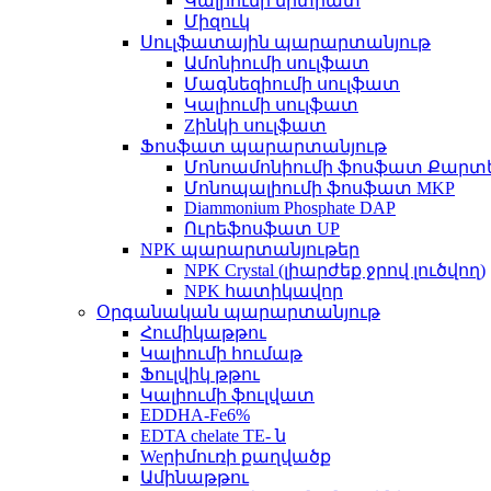
Կալիումի նիտրատ
Միզուկ
Սուլֆատային պարարտանյութ
Ամոնիումի սուլֆատ
Մագնեզիումի սուլֆատ
Կալիումի սուլֆատ
Zինկի սուլֆատ
Ֆոսֆատ պարարտանյութ
Մոնոամոնիումի ֆոսֆատ Քարտ
Մոնոպալիումի ֆոսֆատ MKP
Diammonium Phosphate DAP
Ուրեֆոսֆատ UP
NPK պարարտանյութեր
NPK Crystal (լիարժեք ջրով լուծվող)
NPK հատիկավոր
Օրգանական պարարտանյութ
Հումիկաթթու
Կալիումի հումաթ
Ֆուլվիկ թթու
Կալիումի ֆուլվատ
EDDHA-Fe6%
EDTA chelate TE- ն
Weրիմուռի քաղվածք
Ամինաթթու