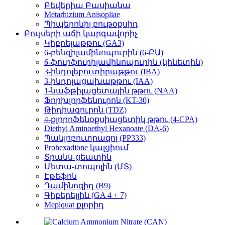
Բեվերիա Բասիանա
Metarhizium Anisopliae
Պիպերոնիլ բութօքսիդ
Բույսերի աճի կարգավորիչ
Կիբրելաթթու (GA3)
6-բենզիլամինոպուրին (6-ԲԱ)
6-ֆուրֆուրիլամինոպուրին (կինետին)
3-ինդոլեբուտիրաթթու (IBA)
3-ինդոլացախաթթու (IAA)
1-նաֆթիլացետային թթու (NAA)
Ֆորխլորֆենուրոն (KT-30)
Թիդիազուրոն (TDZ)
4-քլորոֆենօքսիացետիկ թթու (4-CPA)
Diethyl Aminoethyl Hexanoate (DA-6)
Պակլոբուտրազոլ (PP333)
Prohexadione կալցիում
Տրանս-ցեատին
Մետա-տոպոլին (ՄՏ)
Էթեֆոն
Դամինոզիդ (B9)
Գիբերելլին (GA 4 + 7)
Mepiquat քլորիդ