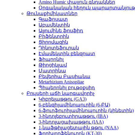
Amino Humic փայլուն գնդակներ
Օրգանական հեղուկ պարարտանյութ
Թունաքիմիկատներ
Գլաֆոսատ
Աբամեկտին
Ալյումինե ֆոսֆիդ
Բիֆենտրին
Ցիրոմազին
Դինոտեֆուրան
Էմամեկտին բենզոատ
Ֆիպրոնիլ
Թիոցիկլամ
Մատրինա
Բեվերիա Բասիանա
Metarhizium Anisopliae
Պիպերոնիլ բութօքսիդ
Բույսերի աճի կարգավորիչ
Կիբրելաթթու (GA3)
6-բենզիլամինոպուրին (6-ԲԱ)
6-ֆուրֆուրիլամինոպուրին (կինետին)
3-ինդոլեբուտիրաթթու (IBA)
3-ինդոլացախաթթու (IAA)
1-նաֆթիլացետային թթու (NAA)
Ֆորխլորֆենուրոն (KT-30)