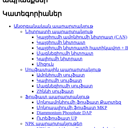
Կատեգորիաներ
Անօրգանական պարարտանյութ
Նիտրատի պարարտանյութ
Կալցիումի ամոնիումի նիտրատ (CAN)
Կալցիումի նիտրատ
Կալցիումի նիտրատի հատիկավոր + 
Մագնեզիումի նիտրատ
Կալիումի նիտրատ
Միզուկ
Սուլֆատային պարարտանյութ
Ամոնիումի սուլֆատ
Կալիումի սուլֆատ
Մագնեզիումի սուլֆատ
Zինկի սուլֆատ
Ֆոսֆատ պարարտանյութ
Մոնոամոնիումի ֆոսֆատ Քարտեզ
Մոնոպալիումի ֆոսֆատ MKP
Diammonium Phosphate DAP
Ուրեֆոսֆատ UP
NPK պարարտանյութեր