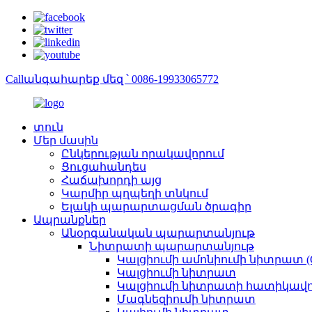
Callանգահարեք մեզ ՝ 0086-19933065772
տուն
Մեր մասին
Ընկերության որակավորում
Ցուցահանդես
Հաճախորդի այց
Կարմիր պղպեղի տնկում
Ելակի պարարտացման ծրագիր
Ապրանքներ
Անօրգանական պարարտանյութ
Նիտրատի պարարտանյութ
Կալցիումի ամոնիումի նիտրատ (
Կալցիումի նիտրատ
Կալցիումի նիտրատի հատիկավոր
Մագնեզիումի նիտրատ