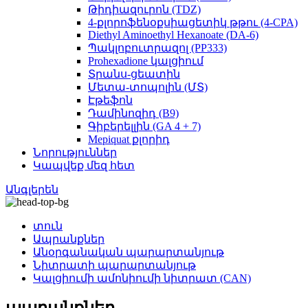
Թիդիազուրոն (TDZ)
4-քլորոֆենօքսիացետիկ թթու (4-CPA)
Diethyl Aminoethyl Hexanoate (DA-6)
Պակլոբուտրազոլ (PP333)
Prohexadione կալցիում
Տրանս-ցեատին
Մետա-տոպոլին (ՄՏ)
Էթեֆոն
Դամինոզիդ (B9)
Գիբերելլին (GA 4 + 7)
Mepiquat քլորիդ
Նորություններ
Կապվեք մեզ հետ
Անգլերեն
տուն
Ապրանքներ
Անօրգանական պարարտանյութ
Նիտրատի պարարտանյութ
Կալցիումի ամոնիումի նիտրատ (CAN)
ապրանքներ