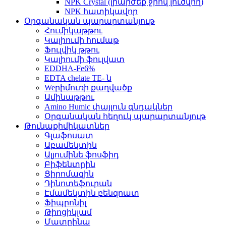
NPK Crystal (լիարժեք ջրով լուծվող)
NPK հատիկավոր
Օրգանական պարարտանյութ
Հումիկաթթու
Կալիումի հումաթ
Ֆուլվիկ թթու
Կալիումի ֆուլվատ
EDDHA-Fe6%
EDTA chelate TE- ն
Weրիմուռի քաղվածք
Ամինաթթու
Amino Humic փայլուն գնդակներ
Օրգանական հեղուկ պարարտանյութ
Թունաքիմիկատներ
Գլաֆոսատ
Աբամեկտին
Ալյումինե ֆոսֆիդ
Բիֆենտրին
Ցիրոմազին
Դինոտեֆուրան
Էմամեկտին բենզոատ
Ֆիպրոնիլ
Թիոցիկլամ
Մատրինա