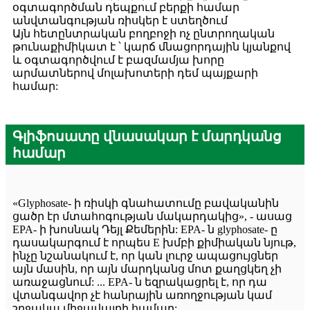
օգտագործման դեպքում բերքի համար
անվտանգության ռիսկեր է ստեղծում
Այն հետընտրական բողբոջի ոչ ընտրողական
թունաքիմիկատ է ՝ կարճ մնացորդային կյանքով
և օգտագործվում է բազմամյա խորը
արմատներով մոլախոտերի դեմ պայքարի
համար:
Գլիֆոսատը վնասակար է մարդկանց
համար
«Glyphosate- ի ռիսկի գնահատումը բավականին
ցածր էր մտահոգության մակարդակից», - ասաց
EPA- ի խոսնակ Դեյլ Քեմերին: EPA- ն glyphosate- ը
դասակարգում է որպես E խմբի քիմիական նյութ,
ինչը նշանակում է, որ կան լուրջ ապացույցներ
այն մասին, որ այն մարդկանց մոտ քաղցկեղ չի
առաջացնում: ... EPA- ն եզրակացրել է, որ դա
վտանգավոր չէ հանրային առողջության կամ
շրջակա միջավայրի համար: