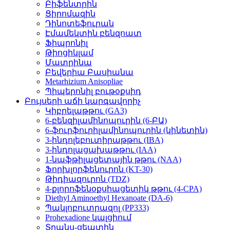
Բիֆենտրին
Ցիրոմազին
Դինոտեֆուրան
Էմամեկտին բենզոատ
Ֆիպրոնիլ
Թիոցիկլամ
Մատրինա
Բեվերիա Բասիանա
Metarhizium Anisopliae
Պիպերոնիլ բութօքսիդ
Բույսերի աճի կարգավորիչ
Կիբրելաթթու (GA3)
6-բենզիլամինոպուրին (6-ԲԱ)
6-ֆուրֆուրիլամինոպուրին (կինետին)
3-ինդոլեբուտիրաթթու (IBA)
3-ինդոլացախաթթու (IAA)
1-նաֆթիլացետային թթու (NAA)
Ֆորխլորֆենուրոն (KT-30)
Թիդիազուրոն (TDZ)
4-քլորոֆենօքսիացետիկ թթու (4-CPA)
Diethyl Aminoethyl Hexanoate (DA-6)
Պակլոբուտրազոլ (PP333)
Prohexadione կալցիում
Տրանս-ցեատին