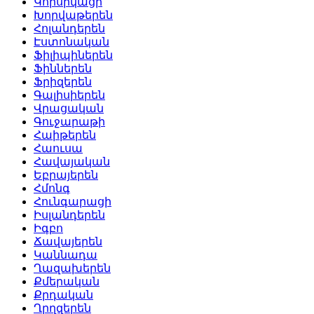
Կորսիկացի
Խորվաթերեն
Հոլանդերեն
Էստոնական
Ֆիլիպիներեն
Ֆիններեն
Ֆրիզերեն
Գալիսիերեն
Վրացական
Գուջարաթի
Հաիթերեն
Հաուսա
Հավայական
Եբրայերեն
Հմոնգ
Հունգարացի
Իսլանդերեն
Իգբո
Ճավայերեն
Կաննադա
Ղազախերեն
Քմերական
Քրդական
Ղրղզերեն