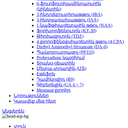
6-ֆուրֆուրիլամինոպուրին
(կինետին)
3-ինդոլեբուտիրաթթու (IBA)
3-ինդոլացախաթթու (IAA)
1-նաֆթիլացետային թթու (NAA)
Ֆորխլորֆենուրոն (KT-30)
Թիդիազուրոն (TDZ)
4-քլորոֆենօքսիացետիկ թթու (4-CPA)
Diethyl Aminoethyl Hexanoate (DA-6)
Պակլոբուտրազոլ (PP333)
Prohexadione կալցիում
Տրանս-ցեատին
Մետա-տոպոլին (ՄՏ)
Էթեֆոն
Դամինոզիդ (B9)
Գիբերելլին (GA 4 + 7)
Mepiquat քլորիդ
Նորություններ
Կապվեք մեզ հետ
Անգլերեն
տուն