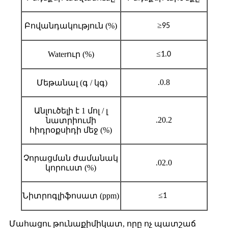
≥
Բովանդակություն (%)
95
≤
Waterուր (%)
1.0
.0.8
Մեթանալ (գ / կգ)
Անլուծելի է 1 մոլ / լ
.20.2
նատրիումի
հիդրօքսիդի մեջ (%)
Չորացման ժամանակ
.02.0
կորուստ (%)
≤
Նիտրոգլիֆոսատ (ppm)
1
Մահացու թունաքիմիկատ, որը ոչ պատշաճ