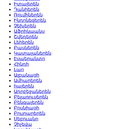
Իտալերեն
Դանիերեն
Ռումիներեն
Ինդոնեզերեն
Չեխերեն
Աֆրիկաանս
Շվեդերեն
Լեհերեն
Բասկերեն
Կատալաներեն
Էսպերանտո
Հինդի
Լաո
Ալբանացի
Ամհարերեն
հայերեն
Ադրբեջաներեն
Բելառուսերեն
Բենգալերեն
Բոսնիացի
Բուլղարերեն
Սեբուանո
Չիչեվա