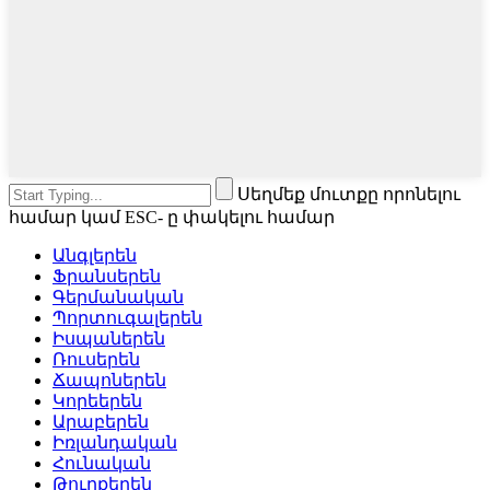
Սեղմեք մուտքը որոնելու
համար կամ ESC- ը փակելու համար
Անգլերեն
Ֆրանսերեն
Գերմանական
Պորտուգալերեն
Իսպաներեն
Ռուսերեն
Ճապոներեն
Կորեերեն
Արաբերեն
Իռլանդական
Հունական
Թուրքերեն