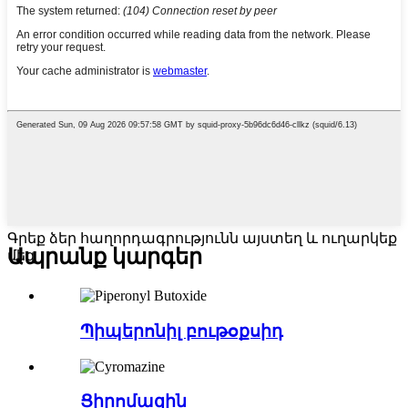
Գրեք ձեր հաղորդագրությունն այստեղ և ուղարկեք
Ապրանք
կարգեր
մեզ
Պիպերոնիլ բութօքսիդ
Ցիրոմազին