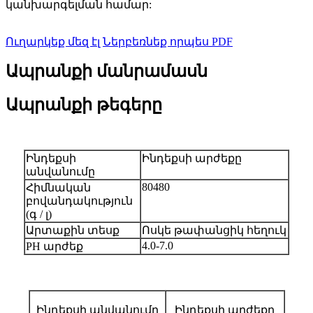
կանխարգելման համար:
Ուղարկեք մեզ էլ
Ներբեռնեք որպես PDF
Ապրանքի մանրամասն
Ապրանքի թեգերը
Ինդեքսի
Ինդեքսի արժեքը
անվանումը
80480
Հիմնական
բովանդակություն
(գ / լ)
Արտաքին տեսք
Ոսկե թափանցիկ հեղուկ
4.0-7.0
PH արժեք
Ինդեքսի անվանումը
Ինդեքսի արժեքը