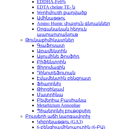
EDDHA-Fe6%
EDTA chelate TE- ն
Weրիմուռի քաղվածք
Ամինաթթու
Amino Humic փայլուն գնդակներ
Օրգանական հեղուկ
պարարտանյութ
Թունաքիմիկատներ
Գլաֆոսատ
Աբամեկտին
Ալյումինե ֆոսֆիդ
Բիֆենտրին
Ցիրոմազին
Դինոտեֆուրան
Էմամեկտին բենզոատ
Ֆիպրոնիլ
Թիոցիկլամ
Մատրինա
Բեվերիա Բասիանա
Metarhizium Anisopliae
Պիպերոնիլ բութօքսիդ
Բույսերի աճի կարգավորիչ
Կիբրելաթթու (GA3)
6-բենզիլամինոպուրին (6-ԲԱ)