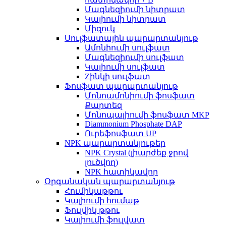
Մագնեզիումի նիտրատ
Կալիումի նիտրատ
Միզուկ
Սուլֆատային պարարտանյութ
Ամոնիումի սուլֆատ
Մագնեզիումի սուլֆատ
Կալիումի սուլֆատ
Zինկի սուլֆատ
Ֆոսֆատ պարարտանյութ
Մոնոամոնիումի ֆոսֆատ
Քարտեզ
Մոնոպալիումի ֆոսֆատ MKP
Diammonium Phosphate DAP
Ուրեֆոսֆատ UP
NPK պարարտանյութեր
NPK Crystal (լիարժեք ջրով
լուծվող)
NPK հատիկավոր
Օրգանական պարարտանյութ
Հումիկաթթու
Կալիումի հումաթ
Ֆուլվիկ թթու
Կալիումի ֆուլվատ