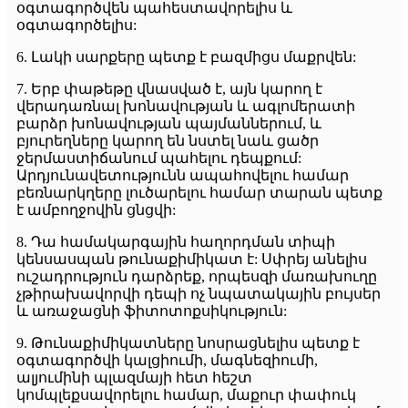
օգտագործվեն պահեստավորելիս և
օգտագործելիս:
6. Լակի սարքերը պետք է բազմիցս մաքրվեն:
7. Երբ փաթեթը վնասված է, այն կարող է
վերադառնալ խոնավության և ագլոմերատի
բարձր խոնավության պայմաններում, և
բյուրեղները կարող են նստել նաև ցածր
ջերմաստիճանում պահելու դեպքում:
Արդյունավետությունն ապահովելու համար
բեռնարկղերը լուծարելու համար տարան պետք
է ամբողջովին ցնցվի:
8. Դա համակարգային հաղորդման տիպի
կենսասպան թունաքիմիկատ է: Սփրեյ անելիս
ուշադրություն դարձրեք, որպեսզի մառախուղը
չթիրախավորվի դեպի ոչ նպատակային բույսեր
և առաջացնի ֆիտոտոքսիկություն:
9. Թունաքիմիկատները նոսրացնելիս պետք է
օգտագործվի կալցիումի, մագնեզիումի,
ալյումինի պլազմայի հետ հեշտ
կոմպլեքսավորելու համար, մաքուր փափուկ