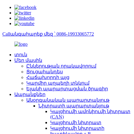
Callանգահարեք մեզ ՝ 0086-19933065772
տուն
Մեր մասին
Ընկերության որակավորում
Ցուցահանդես
Հաճախորդի այց
Կարմիր պղպեղի տնկում
Ելակի պարարտացման ծրագիր
Ապրանքներ
Անօրգանական պարարտանյութ
Նիտրատի պարարտանյութ
Կալցիումի ամոնիումի նիտրատ
(CAN)
Կալցիումի նիտրատ
Կալցիումի նիտրատի
հատիկավոր + B