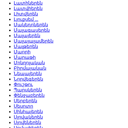
Լատիներեն
Լատվիերեն
Լիտվերեն
Լյուքսեմ ...
Մակեդոներեն
Մալագասերեն
Մալայերեն
Մալայալամերեն
Մալթերեն
Մաորի
Մարաթի
Մոնղոլական
Բիրմայական
Նեպալերեն
Նորվեգերեն
Փուշթու
Պարսկերեն
Փենջաբերեն
Սերբերեն
Սեսոտո
Սինհալերեն
Սլովակերեն
Սլովեներեն
Սոմալիերեն