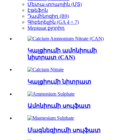
Մետա-տոպոլին (ՄՏ)
Էթեֆոն
Դամինոզիդ (B9)
Գիբերելլին (GA 4 + 7)
Mepiquat քլորիդ
Կալցիումի ամոնիումի
նիտրատ (CAN)
Կալցիումի նիտրատ
Ամոնիումի սուլֆատ
Մագնեզիումի սուլֆատ