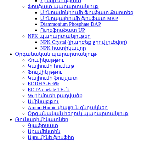
Zինկի սուլֆատ
Ֆոսֆատ պարարտանյութ
Մոնոամոնիումի ֆոսֆատ Քարտեզ
Մոնոպալիումի ֆոսֆատ MKP
Diammonium Phosphate DAP
Ուրեֆոսֆատ UP
NPK պարարտանյութեր
NPK Crystal (լիարժեք ջրով լուծվող)
NPK հատիկավոր
Օրգանական պարարտանյութ
Հումիկաթթու
Կալիումի հումաթ
Ֆուլվիկ թթու
Կալիումի ֆուլվատ
EDDHA-Fe6%
EDTA chelate TE- ն
Weրիմուռի քաղվածք
Ամինաթթու
Amino Humic փայլուն գնդակներ
Օրգանական հեղուկ պարարտանյութ
Թունաքիմիկատներ
Գլաֆոսատ
Աբամեկտին
Ալյումինե ֆոսֆիդ