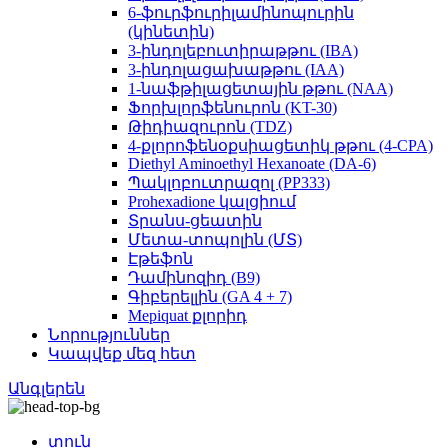
6-ֆուրֆուրիլամինոպուրին
(կինետին)
3-ինդոլեբուտիրաթթու (IBA)
3-ինդոլացախաթթու (IAA)
1-նաֆթիլացետային թթու (NAA)
Ֆորխլորֆենուրոն (KT-30)
Թիդիազուրոն (TDZ)
4-քլորոֆենօքսիացետիկ թթու (4-CPA)
Diethyl Aminoethyl Hexanoate (DA-6)
Պակլոբուտրազոլ (PP333)
Prohexadione կալցիում
Տրանս-ցեատին
Մետա-տոպոլին (ՄՏ)
Էթեֆոն
Դամինոզիդ (B9)
Գիբերելլին (GA 4 + 7)
Mepiquat քլորիդ
Նորություններ
Կապվեք մեզ հետ
Անգլերեն
տուն