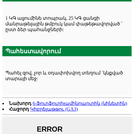
1 ԿԳ ալյումինե տոպրակ, 25 ԿԳ ցանցի
մանրաթելային թմբուկ կամ փաթեթավորված ՝
ըստ ձեր պահանջների:
Պահեստավորում
Պահել զով, չոր և օդափոխվող տեղում `կնքված
տարայի մեջ:
Նախորդ
6-ֆուրֆուրիլամինոպուրին (կինետին)
Հաջորդ
Կիբրելաթթու (GA3)