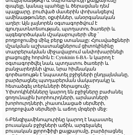
նուկլեինաթթվի և սպիտակուցի քայքայումը
զսպելը, կանաչ պահելը և ծերացման դեմ
պայքարը. բուժված մասերին փոխանցելով
ամինաթթուներ, օքսիններ, անօրգանական
աղեր: Այն լայնորեն օգտագործվում է
գյուղատնտեսության, պտղատու ծառերի և
այգեգործական մշակաբույսերի մեջ ՝
բողբոջումից մինչ բերք ստանալը: Հյուսվածքների
մշակման աշխատանքներում ցիտոկինինը
տարբերակման միջավայրում անփոխարինելի
լրացուցիչ հորմոն է: Cytokinin 6-BA- ն կարող է
օգտագործվել նաև պտղատու ծառերի և
բանջարեղենի վրա, նրա հիմնական
գործառույթն է նպաստել բջիջների ընդլայնմանը,
բարձրացնել պտղաբերման մակարդակը և
հետաձգել տերևների ծերացումը:
Ytիտոկինինները կարող են բջիջները բաժանել
ցողունային խորհուրդների, արմատների
խորհուրդների, չհասունացած սերմերի,
բողբոջված սերմերի և աճող մրգերի մեջ:
6-Բենզիլամինոպուրինը կարող է նպաստել
բուսական բջիջների աճին, արգելակել
բուսական քլորոֆիլի քայքայումը, բարձրացնել