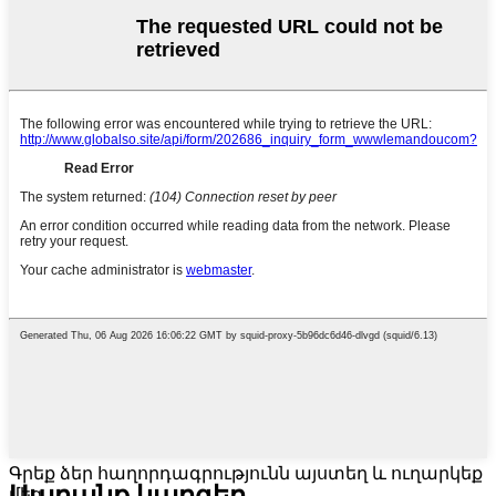
Գրեք ձեր հաղորդագրությունն այստեղ և ուղարկեք
մեզ