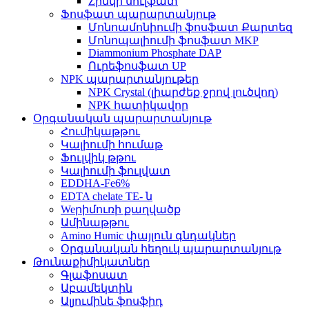
Zինկի սուլֆատ
Ֆոսֆատ պարարտանյութ
Մոնոամոնիումի ֆոսֆատ Քարտեզ
Մոնոպալիումի ֆոսֆատ MKP
Diammonium Phosphate DAP
Ուրեֆոսֆատ UP
NPK պարարտանյութեր
NPK Crystal (լիարժեք ջրով լուծվող)
NPK հատիկավոր
Օրգանական պարարտանյութ
Հումիկաթթու
Կալիումի հումաթ
Ֆուլվիկ թթու
Կալիումի ֆուլվատ
EDDHA-Fe6%
EDTA chelate TE- ն
Weրիմուռի քաղվածք
Ամինաթթու
Amino Humic փայլուն գնդակներ
Օրգանական հեղուկ պարարտանյութ
Թունաքիմիկատներ
Գլաֆոսատ
Աբամեկտին
Ալյումինե ֆոսֆիդ