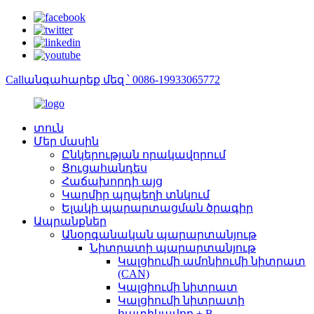
Callանգահարեք մեզ ՝ 0086-19933065772
տուն
Մեր մասին
Ընկերության որակավորում
Ցուցահանդես
Հաճախորդի այց
Կարմիր պղպեղի տնկում
Ելակի պարարտացման ծրագիր
Ապրանքներ
Անօրգանական պարարտանյութ
Նիտրատի պարարտանյութ
Կալցիումի ամոնիումի նիտրատ
(CAN)
Կալցիումի նիտրատ
Կալցիումի նիտրատի
հատիկավոր + B