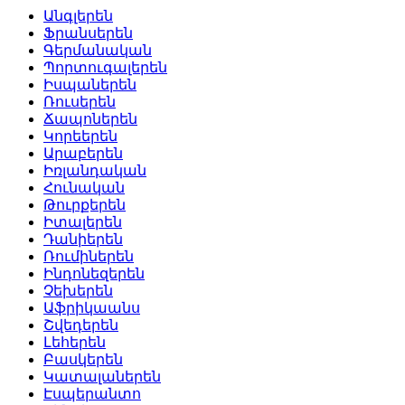
Անգլերեն
Ֆրանսերեն
Գերմանական
Պորտուգալերեն
Իսպաներեն
Ռուսերեն
Ճապոներեն
Կորեերեն
Արաբերեն
Իռլանդական
Հունական
Թուրքերեն
Իտալերեն
Դանիերեն
Ռումիներեն
Ինդոնեզերեն
Չեխերեն
Աֆրիկաանս
Շվեդերեն
Լեհերեն
Բասկերեն
Կատալաներեն
Էսպերանտո