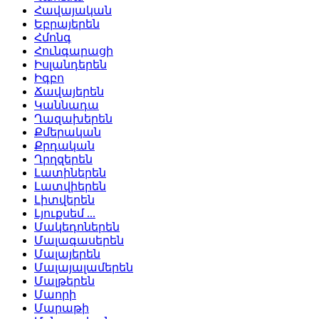
Հավայական
Եբրայերեն
Հմոնգ
Հունգարացի
Իսլանդերեն
Իգբո
Ճավայերեն
Կաննադա
Ղազախերեն
Քմերական
Քրդական
Ղրղզերեն
Լատիներեն
Լատվիերեն
Լիտվերեն
Լյուքսեմ ...
Մակեդոներեն
Մալագասերեն
Մալայերեն
Մալայալամերեն
Մալթերեն
Մաորի
Մարաթի