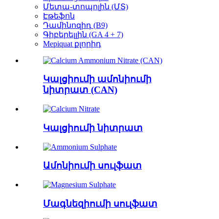
Մետա-տոպոլին (ՄՏ)
Էթեֆոն
Դամինոզիդ (B9)
Գիբերելլին (GA 4 + 7)
Mepiquat քլորիդ
Կալցիումի ամոնիումի
նիտրատ (CAN)
Կալցիումի նիտրատ
Ամոնիումի սուլֆատ
Մագնեզիումի սուլֆատ