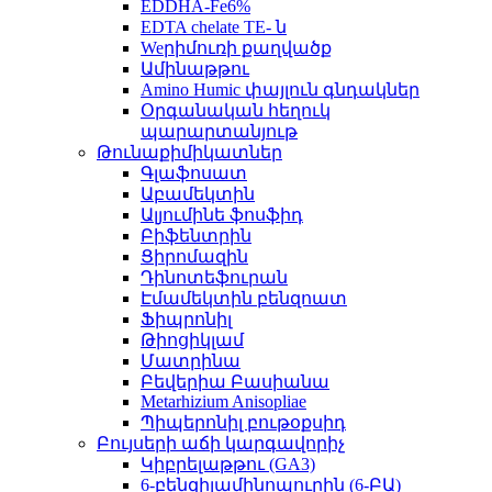
EDDHA-Fe6%
EDTA chelate TE- ն
Weրիմուռի քաղվածք
Ամինաթթու
Amino Humic փայլուն գնդակներ
Օրգանական հեղուկ
պարարտանյութ
Թունաքիմիկատներ
Գլաֆոսատ
Աբամեկտին
Ալյումինե ֆոսֆիդ
Բիֆենտրին
Ցիրոմազին
Դինոտեֆուրան
Էմամեկտին բենզոատ
Ֆիպրոնիլ
Թիոցիկլամ
Մատրինա
Բեվերիա Բասիանա
Metarhizium Anisopliae
Պիպերոնիլ բութօքսիդ
Բույսերի աճի կարգավորիչ
Կիբրելաթթու (GA3)
6-բենզիլամինոպուրին (6-ԲԱ)