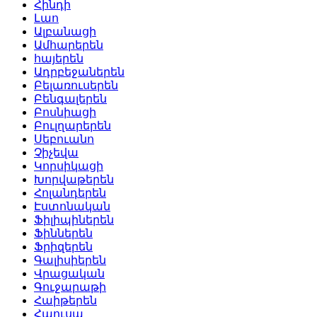
Հինդի
Լաո
Ալբանացի
Ամհարերեն
հայերեն
Ադրբեջաներեն
Բելառուսերեն
Բենգալերեն
Բոսնիացի
Բուլղարերեն
Սեբուանո
Չիչեվա
Կորսիկացի
Խորվաթերեն
Հոլանդերեն
Էստոնական
Ֆիլիպիներեն
Ֆիններեն
Ֆրիզերեն
Գալիսիերեն
Վրացական
Գուջարաթի
Հաիթերեն
Հաուսա