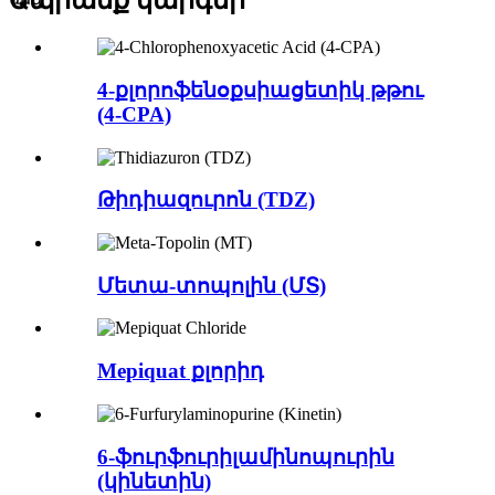
Ապրանք
կարգեր
4-քլորոֆենօքսիացետիկ թթու
(4-CPA)
Թիդիազուրոն (TDZ)
Մետա-տոպոլին (ՄՏ)
Mepiquat քլորիդ
6-ֆուրֆուրիլամինոպուրին
(կինետին)