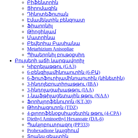
Բիֆենտրին
Ցիրոմազին
Դինոտեֆուրան
Էմամեկտին բենզոատ
Ֆիպրոնիլ
Թիոցիկլամ
Մատրինա
Բեվերիա Բասիանա
Metarhizium Anisopliae
Պիպերոնիլ բութօքսիդ
Բույսերի աճի կարգավորիչ
Կիբրելաթթու (GA3)
6-բենզիլամինոպուրին (6-ԲԱ)
6-ֆուրֆուրիլամինոպուրին (կինետին)
3-ինդոլեբուտիրաթթու (IBA)
3-ինդոլացախաթթու (IAA)
1-նաֆթիլացետային թթու (NAA)
Ֆորխլորֆենուրոն (KT-30)
Թիդիազուրոն (TDZ)
4-քլորոֆենօքսիացետիկ թթու (4-CPA)
Diethyl Aminoethyl Hexanoate (DA-6)
Պակլոբուտրազոլ (PP333)
Prohexadione կալցիում
Տրանս-ցեատին