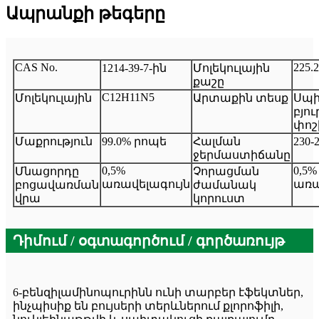
Ապրանքի թեգերը
CAS No.
225.
1214-39-7-ին
Մոլեկուլային
քաշը
C12H11N5
Մոլեկուլային
Արտաքին տեսք
Սպ
բյու
փոշ
Մաքրություն
99.0% րոպե
Հալման
230-
ջերմաստիճանը
0,5%
0,5%
Մնացորդը
Չորացման
առավելագույն
առա
բոցավառման
ժամանակ
վրա
կորուստ
Դիմում / օգտագործում / գործառույթ
6-բենզիլամինոպուրինն ունի տարբեր էֆեկտներ,
ինչպիսիք են բույսերի տերևներում քլորոֆիլի,