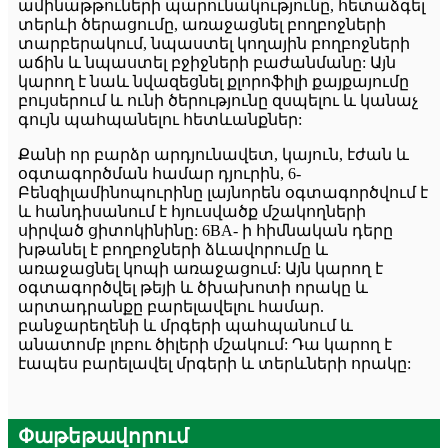
ամինաթթուների պարունակությունը, հետաձգել
տերևի ծերացումը, առաջացնել բողբոջների
տարբերակում, նպաստել կողային բողբոջների
աճին և նպաստել բջիջների բաժանմանը: Այն
կարող է նաև նվազեցնել քլորոֆիլի քայքայումը
բույսերում և ունի ծերությունը զսպելու և կանաչ
գույն պահպանելու հետևանքներ:
Քանի որ բարձր արդյունավետ, կայուն, էժան և
օգտագործման համար դյուրին, 6-
Բենզիլամինոպուրինը լայնորեն օգտագործվում է
և հանդիսանում է հյուսվածք մշակողների
սիրված ցիտոկինինը: 6BA- ի հիմնական դերը
խթանել է բողբոջների ձևավորումը և
առաջացնել կոպի առաջացում: Այն կարող է
օգտագործվել թեյի և ծխախոտի որակը և
արտադրանքը բարելավելու համար.
բանջարեղենի և մրգերի պահպանում և
անատոմբ լոբու ծիլերի մշակում: Դա կարող է
էապես բարելավել մրգերի և տերևների որակը:
Փաթեթավորում