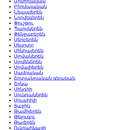
Մոնղոլական
Բիրմայական
Նեպալերեն
Նորվեգերեն
Փուշթու
Պարսկերեն
Փենջաբերեն
Սերբերեն
Սեսոտո
Սինհալերեն
Սլովակերեն
Սլովեներեն
Սոմալիերեն
Սամոական
Շոտլանդական գելական
Շոնա
Սինդհի
Սունդաներեն
Սուահիլի
Տաջիկ
Թամիլերեն
Թելուգու
Թայերեն
Ուկրաինացի