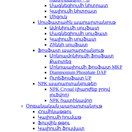
Մագնեզիումի նիտրատ
Կալիումի նիտրատ
Միզուկ
Սուլֆատային պարարտանյութ
Ամոնիումի սուլֆատ
Մագնեզիումի սուլֆատ
Կալիումի սուլֆատ
Zինկի սուլֆատ
Ֆոսֆատ պարարտանյութ
Մոնոամոնիումի ֆոսֆատ
Քարտեզ
Մոնոպալիումի ֆոսֆատ MKP
Diammonium Phosphate DAP
Ուրեֆոսֆատ UP
NPK պարարտանյութեր
NPK Crystal (լիարժեք ջրով
լուծվող)
NPK հատիկավոր
Օրգանական պարարտանյութ
Հումիկաթթու
Կալիումի հումաթ
Ֆուլվիկ թթու
Կալիումի ֆուլվատ